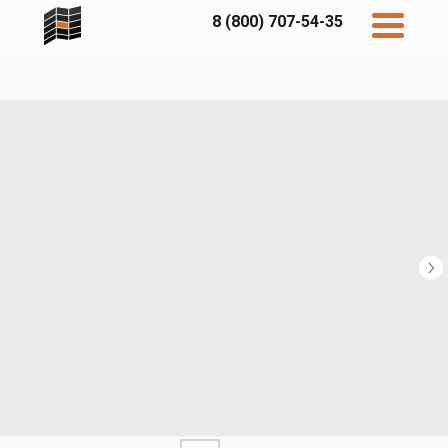
8 (800) 707-54-35
Дисконт
Контакты
Бесплатный
расчет
Фибратек
Fibraplank
Бетэко
Главная
FCSPRO
Экосимпл
Sidwood