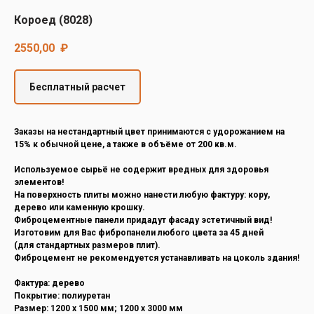
Decover
Короед (8028)
Cedral
2550,00
₽
Бесплатный расчет
Заказы на нестандартный цвет принимаются с удорожанием на
15% к обычной цене, а также в объёме от 200 кв.м.
Используемое сырьё не содержит вредных для здоровья
элементов!
На поверхность плиты можно нанести любую фактуру: кору,
дерево или каменную крошку.
Фиброцементные панели придадут фасаду эстетичный вид!
Изготовим для Вас фибропанели любого цвета за 45 дней
(для стандартных размеров плит).
Фиброцемент не рекомендуется устанавливать на цоколь здания!
Фактура: дерево
Покрытие: полиуретан
Размер: 1200 х 1500 мм; 1200 х 3000 мм