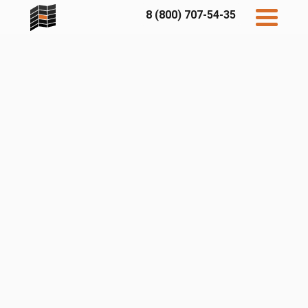
8 (800) 707-54-35
Дисконт
Контакты
Бесплатный
расчет
Фибратек
Fibraplank
Бетэко
Главная
FCSPRO
Экосимпл
Sidwood