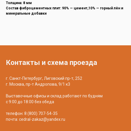
Толщина: 8 мм
Состав фиброцементных плит: 90% — цемент,10% — горный лён и
минеральные добавки
Контакты и схема проезда
г. Санкт-Петербург, Лиговский пр-т, 252
г. Москва, пр-т Андропова, 9/1 к3
Выставочные офисы и склад работают по будням
с 9:00 до 18:00 без обеда
телефон:
8 (800) 707-54-35
почта:
cedral-zakaz@yandex.ru