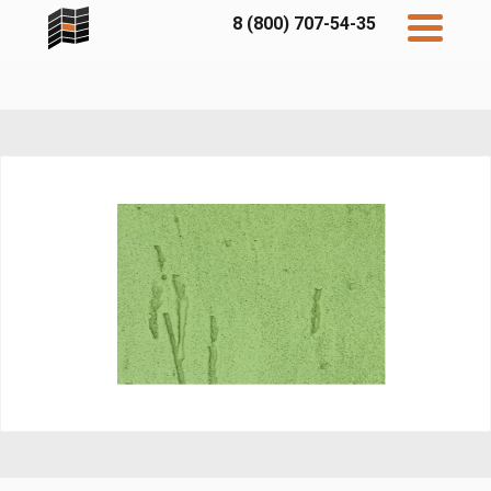
8 (800) 707-54-35
Дисконт
Контакты
Бесплатный
расчет
Фибратек
Fibraplank
Бетэко
Главная
FCSPRO
Экосимпл
Sidwood