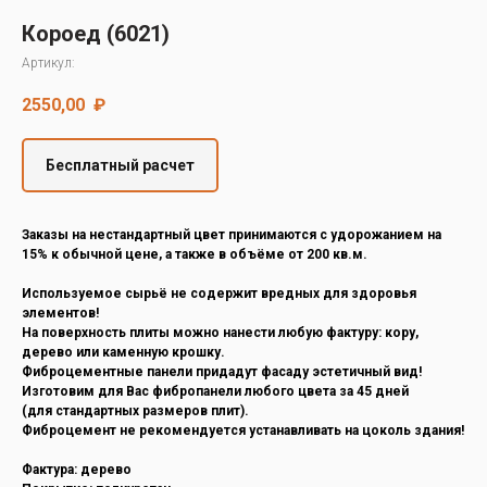
Decover
Короед (6021)
Cedral
Артикул:
2550,00
₽
Бесплатный расчет
Заказы на нестандартный цвет принимаются с удорожанием на
15% к обычной цене, а также в объёме от 200 кв.м.
Используемое сырьё не содержит вредных для здоровья
элементов!
На поверхность плиты можно нанести любую фактуру: кору,
дерево или каменную крошку.
Фиброцементные панели придадут фасаду эстетичный вид!
Изготовим для Вас фибропанели любого цвета за 45 дней
(для стандартных размеров плит).
Фиброцемент не рекомендуется устанавливать на цоколь здания!
Фактура: дерево