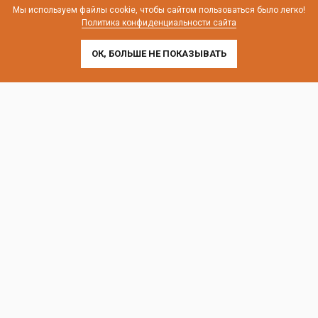
телефон:
8 (800) 707-54-35
Мы используем файлы cookie, чтобы сайтом пользоваться было легко!
Политика конфиденциальности сайта
почта:
cedral-zakaz@yandex.ru
ОК, БОЛЬШЕ НЕ ПОКАЗЫВАТЬ