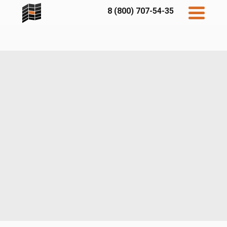
8 (800) 707-54-35
Дисконт
Контакты
Бесплатный
расчет
Фибратек
Fibraplank
Бетэко
Главная
FCSPRO
Экосимпл
Sidwood