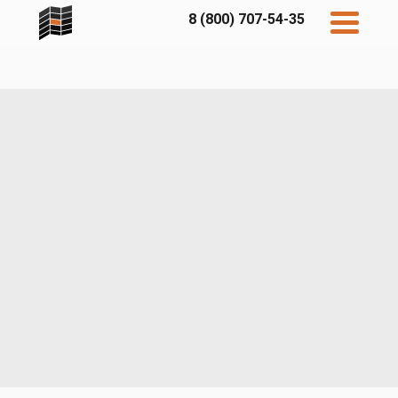
8 (800) 707-54-35
Дисконт
Контакты
Бесплатный
расчет
Фибратек
Fibraplank
Бетэко
Главная
FCSPRO
Экосимпл
Sidwood