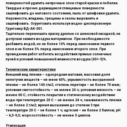
поверхностей удалить непрочные слои старой краски и побелки.
Твердые и прочно держащиеся глянцевые поверхности
зашлифовать до матового состояния, пыль от шлифовки удалить.
Неровности, впадины, трещины и сколы выровнять и
зашлифовать. Огрунтовать используя водно-дисперсионную
Грунтовку ВД-АК-001.
Тщательно перемешать краску дрелью со шнековой насадкой, не
допуская захвата воздуха материалом. При необходимости
разбавить водой, но не более 10% перед нанесением первого
слоя и не более 5% перед нанесением второго слоя. При
проведении работ избегать воздействия прямых солнечных
лучей и условий повышенной влажности воздуха (65+-5)%.
Технические характеристики
Внешний вид пленки – однородная матовая; массовая доля
нелетучих веществ – не мене 60%; укрывистость высушенной
пленки – не более 140 г/м2; степень перетира – не более 70 мкм;
условная светостойкость – не менее 24 ч; условная вязкость – не
менее 60 С; стойкость покрытия к статическому воздействию
воды при температуре 20 С – не менее 24 ч; смываемость пленки
– не более 2 г/м2; время высыхания до степени 3 при
температуре 20 С – не более 1 ч; адгезия – не более 2 баллов; рН
– 6,5-9,5; морозостойкость – не менее 5 циклов.
Утилизация