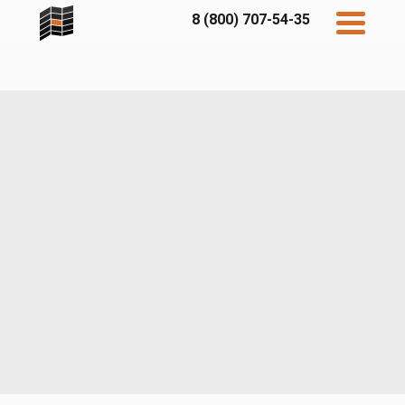
8 (800) 707-54-35
Дисконт
Контакты
Бесплатный
расчет
Фибратек
Fibraplank
Бетэко
Главная
FCSPRO
Экосимпл
Sidwood