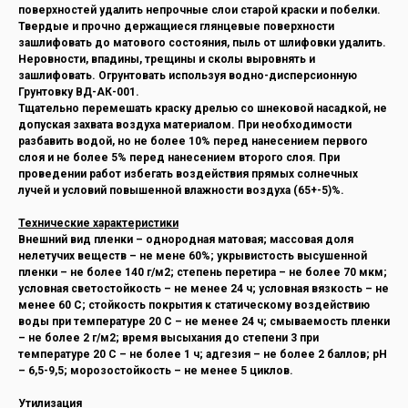
поверхностей удалить непрочные слои старой краски и побелки.
Твердые и прочно держащиеся глянцевые поверхности
зашлифовать до матового состояния, пыль от шлифовки удалить.
Неровности, впадины, трещины и сколы выровнять и
зашлифовать. Огрунтовать используя водно-дисперсионную
Грунтовку ВД-АК-001.
Тщательно перемешать краску дрелью со шнековой насадкой, не
допуская захвата воздуха материалом. При необходимости
разбавить водой, но не более 10% перед нанесением первого
слоя и не более 5% перед нанесением второго слоя. При
проведении работ избегать воздействия прямых солнечных
лучей и условий повышенной влажности воздуха (65+-5)%.
Технические характеристики
Внешний вид пленки – однородная матовая; массовая доля
нелетучих веществ – не мене 60%; укрывистость высушенной
пленки – не более 140 г/м2; степень перетира – не более 70 мкм;
условная светостойкость – не менее 24 ч; условная вязкость – не
менее 60 С; стойкость покрытия к статическому воздействию
воды при температуре 20 С – не менее 24 ч; смываемость пленки
– не более 2 г/м2; время высыхания до степени 3 при
температуре 20 С – не более 1 ч; адгезия – не более 2 баллов; рН
– 6,5-9,5; морозостойкость – не менее 5 циклов.
Утилизация