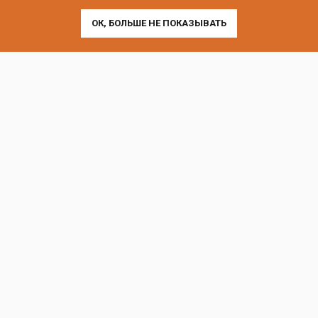
г. Санкт-Петербург, Лиговский пр-т, 252
ОК, БОЛЬШЕ НЕ ПОКАЗЫВАТЬ
г. Москва, пр-т Андропова, 9/1 к3
Выставочные офисы и склад работают по будням
с 9:00 до 18:00 без обеда
телефон:
8 (800) 707-54-35
почта:
cedral-zakaz@yandex.ru