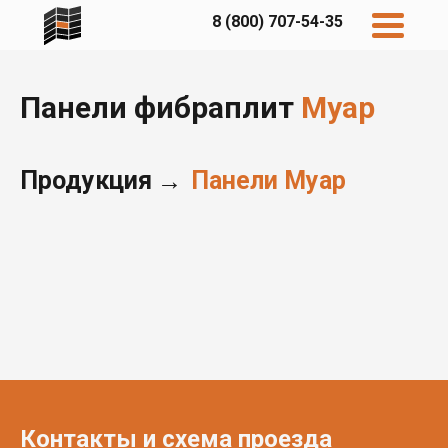
8 (800) 707-54-35
Панели фибраплит
Муар
Продукция
Панели Муар
→
Дисконт
Контакты
Бесплатный
расчет
Фибратек
Fibraplank
Бетэко
Главная
FCSPRO
Экосимпл
Sidwood
Контакты и схема проезда