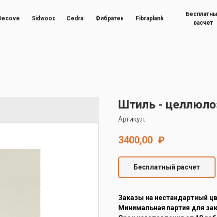
Бесплатн
Decover
Sidwood
Cedral
Фибратек
Fibraplank
расчет
Штиль - целлюлоз
Артикул:
3400,00
₽
Бесплатный расчет
Заказы на нестандартный ц
Минимальная партия для зака