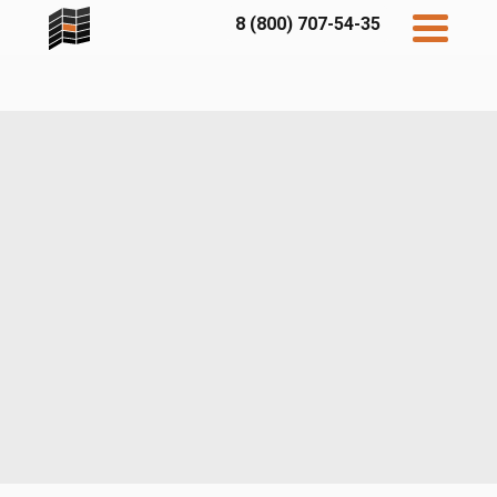
8 (800) 707-54-35
Дисконт
Контакты
Бесплатный
расчет
Фибратек
Fibraplank
Бетэко
Главная
FCSPRO
Экосимпл
Sidwood