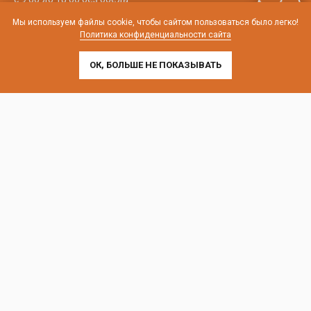
Мы используем файлы cookie, чтобы сайтом пользоваться было легко!
телефон:
8 (800) 707-54-35
Политика конфиденциальности сайта
почта:
cedral-zakaz@yandex.ru
ОК, БОЛЬШЕ НЕ ПОКАЗЫВАТЬ