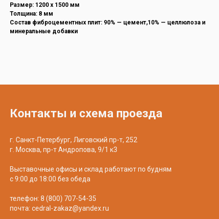
Размер: 1200 х 1500 мм
Толщина: 8 мм
Состав фиброцементных плит: 90% — цемент,10% — целлюлоза и
минеральные добавки
Контакты и схема проезда
г. Санкт-Петербург, Лиговский пр-т, 252
г. Москва, пр-т Андропова, 9/1 к3
Выставочные офисы и склад работают по будням
с 9:00 до 18:00 без обеда
телефон:
8 (800) 707-54-35
почта:
cedral-zakaz@yandex.ru