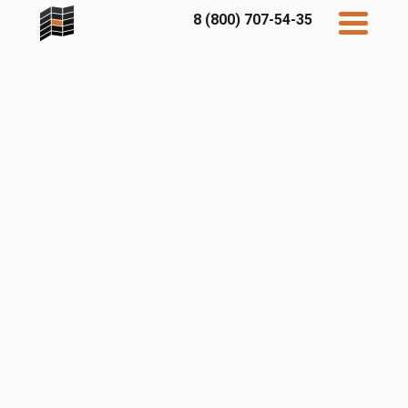
8 (800) 707-54-35
Дисконт
Контакты
Бесплатный
расчет
Фибратек
Fibraplank
Бетэко
Главная
FCSPRO
Экосимпл
Sidwood