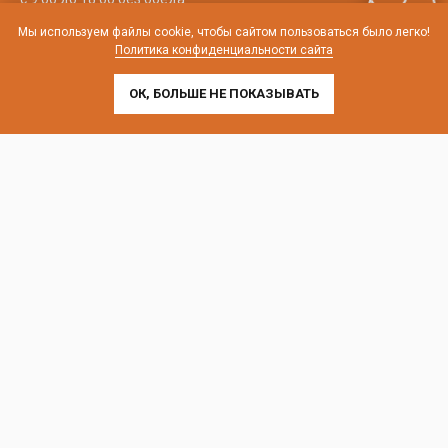
Мы используем файлы cookie, чтобы сайтом пользоваться было легко!
телефон:
8 (800) 707-54-35
Политика конфиденциальности сайта
почта:
cedral-zakaz@yandex.ru
ОК, БОЛЬШЕ НЕ ПОКАЗЫВАТЬ