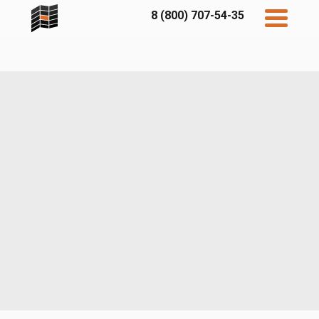
8 (800) 707-54-35
Дисконт
Контакты
Бесплатный
расчет
Фибратек
Fibraplank
Бетэко
Главная
FCSPRO
Экосимпл
Sidwood