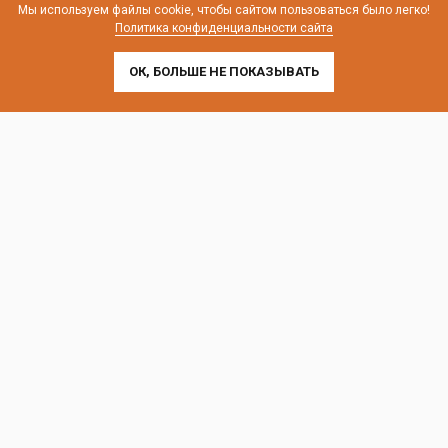
телефон:
8 (800) 707-54-35
Мы используем файлы cookie, чтобы сайтом пользоваться было легко!
почта:
cedral-zakaz@yandex.ru
Политика конфиденциальности сайта
ОК, БОЛЬШЕ НЕ ПОКАЗЫВАТЬ