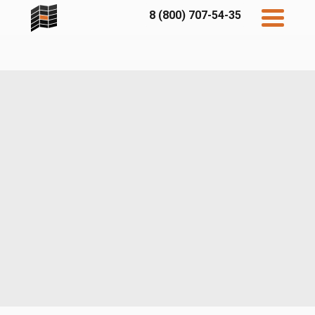
8 (800) 707-54-35
Дисконт
Контакты
Бесплатный
расчет
Фибратек
Fibraplank
Бетэко
Главная
FCSPRO
Экосимпл
Sidwood