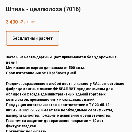
Decover
Штиль - целлюлоза (7016)
Cedral
3 400
₽
/
1 шт
Бесплатный расчет
Заказы на нестандартный цвет принимаются без удорожания
цены!
Минимальная партия для заказа от 500 кв.м.
Срок изготовления от 10 рабочих дней.
Гладкие, окрашенные в любой цвет по каталогу RAL, огнестойкие
фиброцементные панели ФИБРАПЛИТ предназначены для
облицовки фасада административных зданий торговых
комплектов, промышленных и складских зданий.
Продукция изготавливается в соответствии с ТУ 23.65.12-
001.49040821-2022, имеет все необходимые сертификаты,
паспорта качества, пожарные испытания и свидетельства.
Гарантия на защитно-декоративное покрытие – 10 лет!
Фактура: гладкая
Покрытие: полиуретан