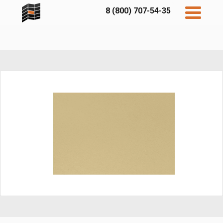
8 (800) 707-54-35
Дисконт
Контакты
Бесплатный
расчет
Фибратек
Fibraplank
Бетэко
Главная
FCSPRO
Экосимпл
Sidwood