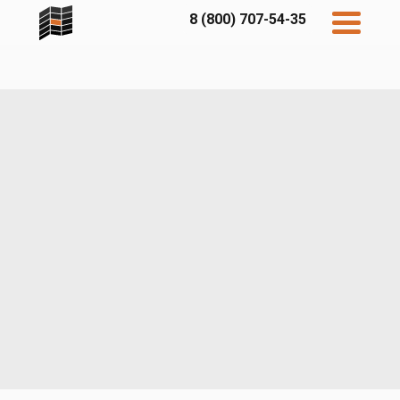
8 (800) 707-54-35
Дисконт
Контакты
Бесплатный
расчет
Фибратек
Fibraplank
Бетэко
Главная
FCSPRO
Экосимпл
Sidwood