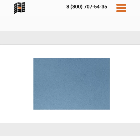
8 (800) 707-54-35
Дисконт
Контакты
Бесплатный
расчет
Фибратек
Fibraplank
Бетэко
Главная
FCSPRO
Экосимпл
Sidwood