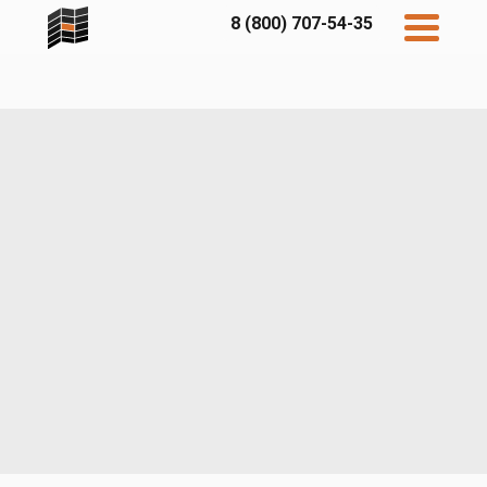
8 (800) 707-54-35
Дисконт
Контакты
Бесплатный
расчет
Фибратек
Fibraplank
Бетэко
Главная
FCSPRO
Экосимпл
Sidwood