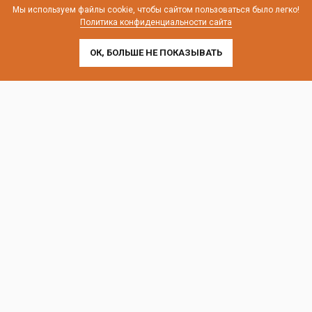
телефон:
8 (800) 707-54-35
Мы используем файлы cookie, чтобы сайтом пользоваться было легко!
Политика конфиденциальности сайта
почта:
cedral-zakaz@yandex.ru
ОК, БОЛЬШЕ НЕ ПОКАЗЫВАТЬ