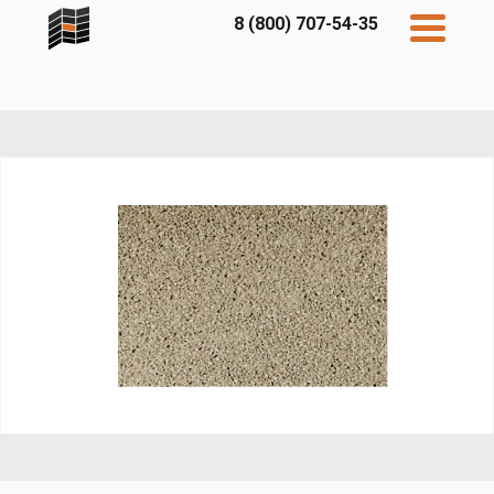
8 (800) 707-54-35
Дисконт
Контакты
Бесплатный
расчет
Фибратек
Fibraplank
Бетэко
Главная
FCSPRO
Экосимпл
Sidwood