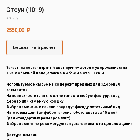
Decover
Стоун (1019)
Cedral
Артикул:
2550,00
₽
Бесплатный расчет
Заказы на нестандартный цвет принимаются с удорожанием на
15% к обычной цене, а также в объёме от 200 кв.м.
Используемое сырьё не содержит вредных для здоровья
элементов!
На поверхность плиты можно нанести любую фактуру: кору,
дерево или каменную крошку.
Фиброцементные панели придадут фасаду эстетичный вид!
Изготовим для Вас фибропанели любого цвета за 45 дней
(для стандартных размеров плит).
Фиброцемент не рекомендуется устанавливать на цоколь здания!
Фактура: камень