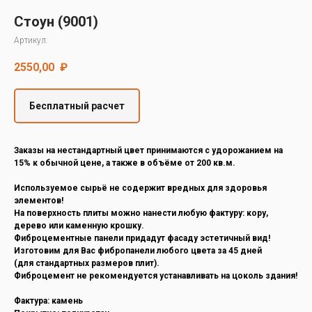
Decover
Стоун (9001)
Cedral
Артикул:
2550,00
₽
Бесплатный расчет
Заказы на нестандартный цвет принимаются с удорожанием на
15% к обычной цене, а также в объёме от 200 кв.м.
Используемое сырьё не содержит вредных для здоровья
элементов!
На поверхность плиты можно нанести любую фактуру: кору,
дерево или каменную крошку.
Фиброцементные панели придадут фасаду эстетичный вид!
Изготовим для Вас фибропанели любого цвета за 45 дней
(для стандартных размеров плит).
Фиброцемент не рекомендуется устанавливать на цоколь здания!
Фактура: камень