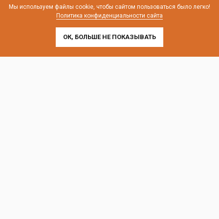
телефон:
8 (800) 707-54-35
Мы используем файлы cookie, чтобы сайтом пользоваться было легко!
Политика конфиденциальности сайта
почта:
cedral-zakaz@yandex.ru
ОК, БОЛЬШЕ НЕ ПОКАЗЫВАТЬ