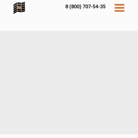
8 (800) 707-54-35
Дисконт
Контакты
Бесплатный
расчет
Фибратек
Fibraplank
Бетэко
Главная
FCSPRO
Экосимпл
Sidwood