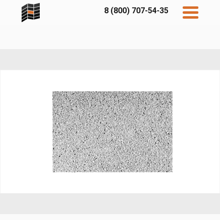
8 (800) 707-54-35
Дисконт
Контакты
Бесплатный
расчет
Фибратек
Fibraplank
Бетэко
Главная
FCSPRO
Экосимпл
Sidwood