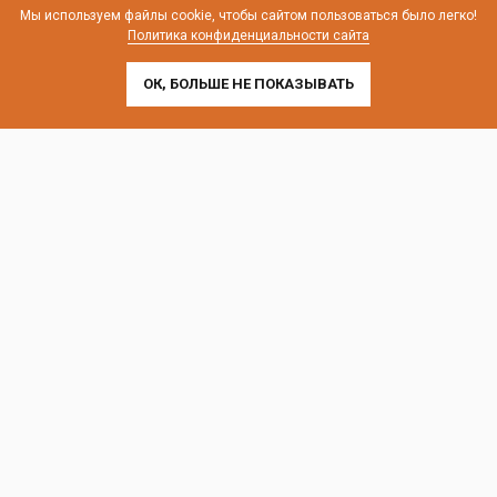
телефон:
8 (800) 707-54-35
Мы используем файлы cookie, чтобы сайтом пользоваться было легко!
Политика конфиденциальности сайта
почта:
cedral-zakaz@yandex.ru
ОК, БОЛЬШЕ НЕ ПОКАЗЫВАТЬ