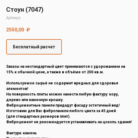
Decover
Стоун (7047)
Cedral
Артикул:
2550,00
₽
Бесплатный расчет
Заказы на нестандартный цвет принимаются с удорожанием на
15% к обычной цене, а также в объёме от 200 кв.м.
Используемое сырьё не содержит вредных для здоровья
элементов!
На поверхность плиты можно нанести любую фактуру: кору,
дерево или каменную крошку.
Фиброцементные панели придадут фасаду эстетичный вид!
Изготовим для Вас фибропанели любого цвета за 45 дней
(для стандартных размеров плит).
Фиброцемент не рекомендуется устанавливать на цоколь здания!
Фактура: камень