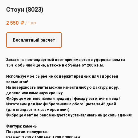
Decover
Стоун (8023)
Cedral
2 550
₽
/
1 шт
Бесплатный расчет
Заказы на нестандартный цвет принимаются с удорожанием на
15% к обычной цене, а также в объёме от 200 кв.м.
Используемое сырьё не содержит вредных для здоровья
элементов!
На поверхность плиты можно нанести любую фактуру: кору,
дерево или каменную крошку.
Фиброцементные панели придадут фасаду эстетичный вид!
Изготовим для Вас фибропанели любого цвета за 45 дней
(для стандартных размеров плит).
Фиброцемент не рекомендуется устанавливать на цоколь здания!
Фактура: камень
Покрытие: полиуретан
Размер: 1200 х 1500 мм; 1200 х 3000 мм