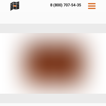
8 (800) 707-54-35
Дисконт
Контакты
Бесплатный
расчет
Фибратек
Fibraplank
Бетэко
Главная
FCSPRO
Экосимпл
Sidwood