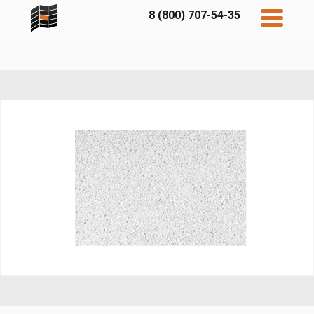
8 (800) 707-54-35
Дисконт
Контакты
Бесплатный
расчет
Фибратек
Fibraplank
Бетэко
Главная
FCSPRO
Экосимпл
Sidwood