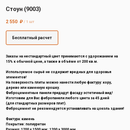
Decover
Стоун (9003)
Cedral
2 550
₽
/
1 шт
Бесплатный расчет
Заказы на нестандартный цвет принимаются с удорожанием на
15% к обычной цене, а также в объёме от 200 кв.м.
Используемое сырьё не содержит вредных для здоровья
элементов!
На поверхность плиты можно нанести любую фактуру: кору,
дерево или каменную крошку.
Фиброцементные панели придадут фасаду эстетичный вид!
Изготовим для Вас фибропанели любого цвета за 45 дней
(для стандартных размеров плит).
Фиброцемент не рекомендуется устанавливать на цоколь здания!
Фактура: камень
Покрытие: полиуретан
Размер: 1200 х 1500 мм; 1200 х 3000 мм