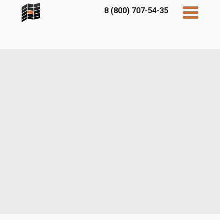
8 (800) 707-54-35
Дисконт
Контакты
Бесплатный
расчет
Фибратек
Fibraplank
Бетэко
Главная
FCSPRO
Экосимпл
Sidwood