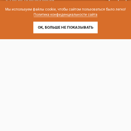
Мы используем файлы cookie, чтобы сайтом пользоваться было легко!
телефон:
8 (800) 707-54-35
Политика конфиденциальности сайта
почта:
cedral-zakaz@yandex.ru
ОК, БОЛЬШЕ НЕ ПОКАЗЫВАТЬ