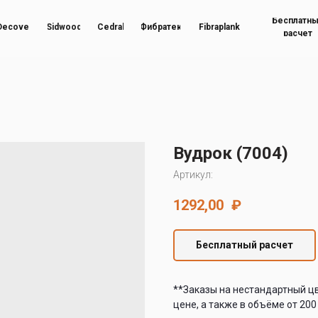
Бесплатн
Decover
Sidwood
Cedral
Фибратек
Fibraplank
расчет
Вудрок (7004)
Артикул:
1292,00
₽
Бесплатный расчет
**Заказы на нестандартный ц
цене, а также в объёме от 200