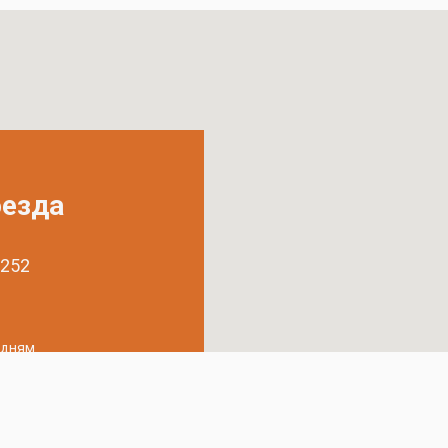
оезда
 252
удням