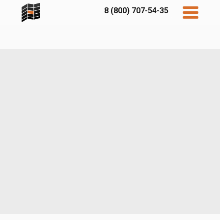
8 (800) 707-54-35
Дисконт
Контакты
Бесплатный
расчет
Фибратек
Fibraplank
Бетэко
Главная
FCSPRO
Экосимпл
Sidwood