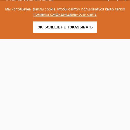
Мы используем файлы cookie, чтобы сайтом пользоваться было легко!
телефон:
8 (800) 707-54-35
Политика конфиденциальности сайта
почта:
cedral-zakaz@yandex.ru
ОК, БОЛЬШЕ НЕ ПОКАЗЫВАТЬ