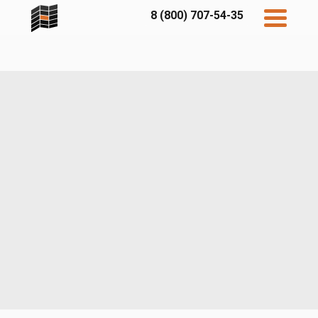
8 (800) 707-54-35
Дисконт
Контакты
Бесплатный
расчет
Фибратек
Fibraplank
Бетэко
Главная
FCSPRO
Экосимпл
Sidwood