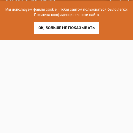
Мы используем файлы cookie, чтобы сайтом пользоваться было легко!
телефон:
8 (800) 707-54-35
Политика конфиденциальности сайта
почта:
cedral-zakaz@yandex.ru
ОК, БОЛЬШЕ НЕ ПОКАЗЫВАТЬ