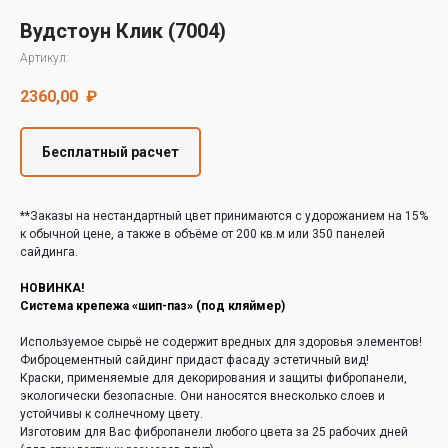
Decover
Вудстоун Клик (7004)
Cedral
Артикул:
2360,00
₽
Бесплатный расчет
**Заказы на нестандартный цвет принимаются с удорожанием на 15%
к обычной цене, а также в объёме от 200 кв.м или 350 панелей
сайдинга.
НОВИНКА!
Система крепежа «шип-паз» (под кляймер)
Используемое сырьё не содержит вредных для здоровья элементов!
Фиброцементный сайдинг придаст фасаду эстетичный вид!
Краски, применяемые для декорирования и защиты фибропанели,
экологически безопасные. Они наносятся внесколько слоев и
устойчивы к солнечному цвету.
Изготовим для Вас фибропанели любого цвета за 25 рабочих дней