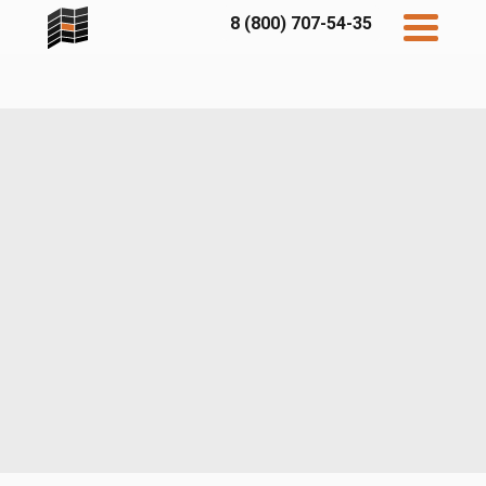
8 (800) 707-54-35
Дисконт
Контакты
Бесплатный
расчет
Фибратек
Fibraplank
Бетэко
Главная
FCSPRO
Экосимпл
Sidwood