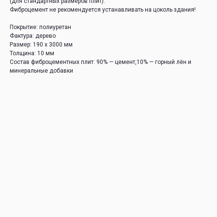
(для стандартных размеров плит).
Фиброцемент не рекомендуется устанавливать на цоколь здания!
Покрытие: полиуретан
Фактура: дерево
Размер: 190 х 3000 мм
Толщина: 10 мм
Состав фиброцементных плит: 90% — цемент,10% — горный лён и
минеральные добавки