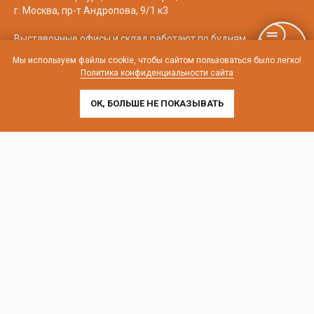
г. Москва, пр-т Андропова, 9/1 к3
Выставочные офисы и склад работают по будням
с 9:00 до 18:00 без обеда
Мы используем файлы cookie, чтобы сайтом пользоваться было легко!
Политика конфиденциальности сайта
телефон:
8 (800) 707-54-35
почта:
cedral-zakaz@yandex.ru
ОК, БОЛЬШЕ НЕ ПОКАЗЫВАТЬ