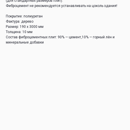
(для стандартных размеров плит).
Фиброцемент не рекомендуется устанавливать на цоколь здания!
Покрытие: полиуретан
Фактура: дерево
Размер: 190 х 3000 мм
Толщина: 10 мм
Состав фиброцементных плит: 90% — цемент,10% — горный лён и
минеральные добавки