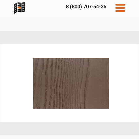
8 (800) 707-54-35
Дисконт
Контакты
Бесплатный
расчет
Фибратек
Fibraplank
Бетэко
Главная
FCSPRO
Экосимпл
Sidwood