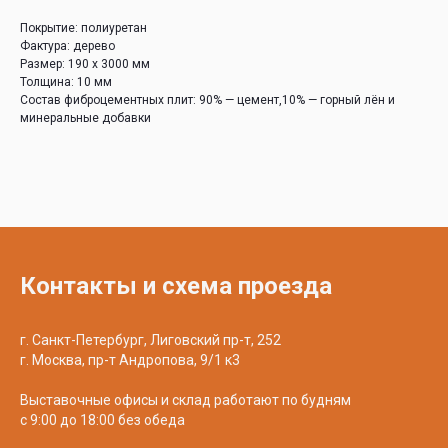
Покрытие: полиуретан
Фактура: дерево
Размер: 190 х 3000 мм
Толщина: 10 мм
Состав фиброцементных плит: 90% — цемент,10% — горный лён и
минеральные добавки
Контакты и схема проезда
г. Санкт-Петербург, Лиговский пр-т, 252
г. Москва, пр-т Андропова, 9/1 к3
Выставочные офисы и склад работают по будням
с 9:00 до 18:00 без обеда