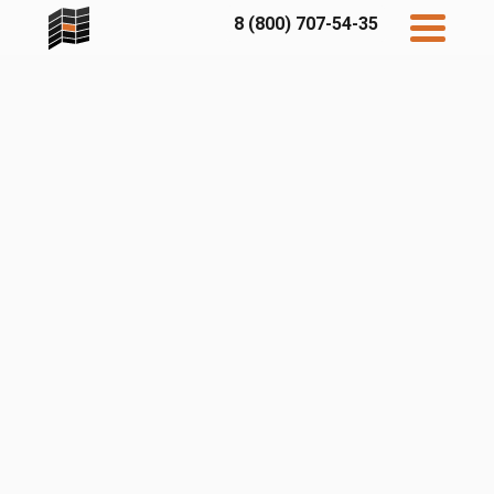
8 (800) 707-54-35
Дисконт
Контакты
Бесплатный
расчет
Фибратек
Fibraplank
Бетэко
Главная
FCSPRO
Экосимпл
Sidwood