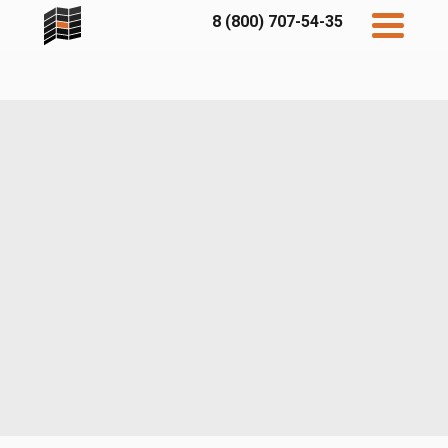
8 (800) 707-54-35
Дисконт
Контакты
Бесплатный
расчет
Фибратек
Fibraplank
Бетэко
Главная
FCSPRO
Экосимпл
Sidwood