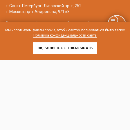
г. Санкт-Петербург, Лиговский пр-т, 252
г. Москва, пр-т Андропова, 9/1 к3
Выставочные офисы и склад работают по будням
с 9:00 до 18:00 без обеда
Мы используем файлы cookie, чтобы сайтом пользоваться было легко!
Политика конфиденциальности сайта
телефон:
8 (800) 707-54-35
почта:
cedral-zakaz@yandex.ru
ОК, БОЛЬШЕ НЕ ПОКАЗЫВАТЬ