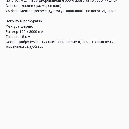
Изготовим для Вас фибропанели любого цвета за 15 рабочих дней
(для стандартных размеров плит).
Фиброцемент не рекомендуется устанавливать на цоколь здания!
Покрытие: полиуретан
Фактура: дерево
Размер: 190 х 3000 мм
Толщина: 8 мм
Состав фиброцементных плит: 90% — цемент,10% — горный лён и
минеральные добавки