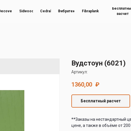
Бесплатн
Decover
Sidwood
Cedral
Фибратек
Fibraplank
расчет
Вудстоун (6021)
Артикул:
1360,00
₽
Бесплатный расчет
**Заказы на нестандартный ц
цене, а также в объёме от 200