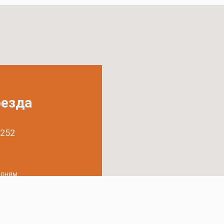
оезда
 252
удням