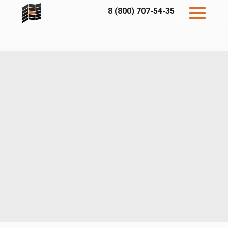
8 (800) 707-54-35
Дисконт
Контакты
Бесплатный
расчет
Фибратек
Fibraplank
Бетэко
Главная
FCSPRO
Экосимпл
Sidwood