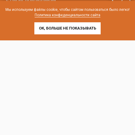
Мы используем файлы cookie, чтобы сайтом пользоваться было легко!
телефон:
8 (800) 707-54-35
Политика конфиденциальности сайта
почта:
cedral-zakaz@yandex.ru
ОК, БОЛЬШЕ НЕ ПОКАЗЫВАТЬ