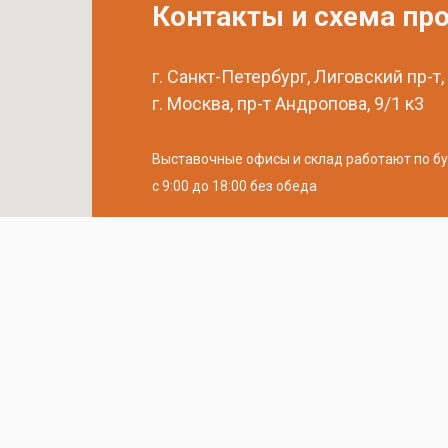
Контакты и схема пр
г. Санкт-Петербург, Лиговский пр-т,
г. Москва, пр-т Андропова, 9/1 к3
Выставочные офисы и склад работают по б
с 9:00 до 18:00 без обеда
телефон:
8 (800) 707-54-35
почта:
cedral-zakaz@yandex.ru