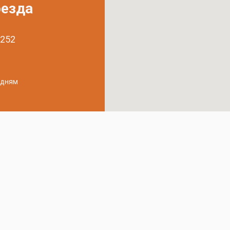
оезда
 252
удням