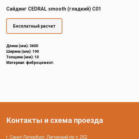
Decover
Сайдинг CEDRAL smooth (гладкий) С01
Cedral
Бесплатный расчет
Длина (мм): 3600
Ширина (мм): 190
Толщина (мм): 10
Материал: фиброцемент.
Контакты и схема проезда
г. Санкт-Петербург, Лиговский пр-т, 252