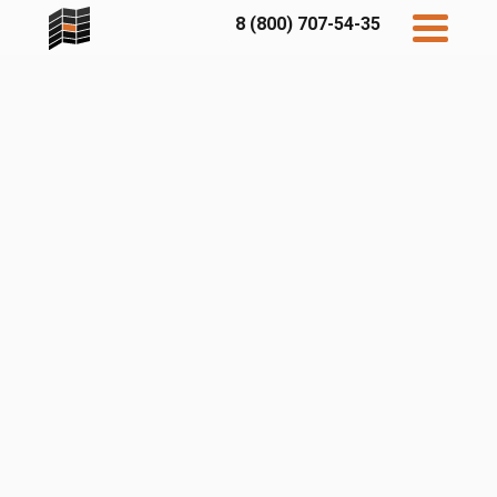
8 (800) 707-54-35
Дисконт
Контакты
Бесплатный
расчет
Фибратек
Fibraplank
Бетэко
Главная
FCSPRO
Экосимпл
Sidwood