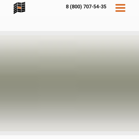
8 (800) 707-54-35
Дисконт
Контакты
Бесплатный
расчет
Фибратек
Fibraplank
Бетэко
Главная
FCSPRO
Экосимпл
Sidwood