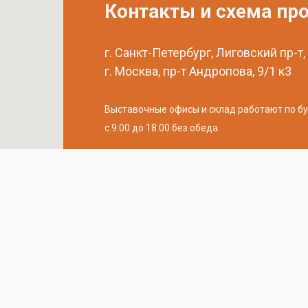
Контакты и схема пр
г. Санкт-Петербург, Лиговский пр-т,
г. Москва, пр-т Андропова, 9/1 к3
Выставочные офисы и склад работают по б
с 9:00 до 18:00 без обеда
телефон:
8 (800) 707-54-35
почта:
cedral-zakaz@yandex.ru