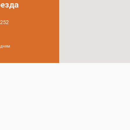
оезда
 252
удням