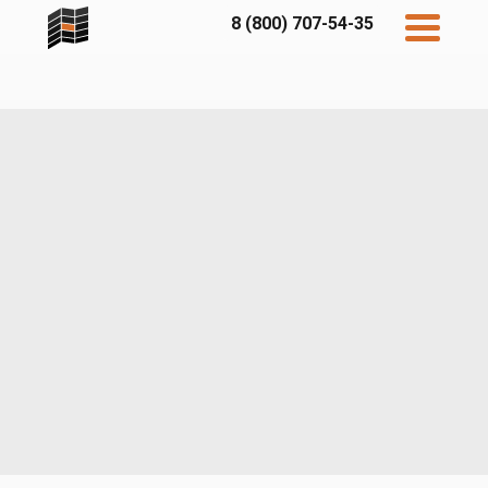
8 (800) 707-54-35
Дисконт
Контакты
Бесплатный
расчет
Фибратек
Fibraplank
Бетэко
Главная
FCSPRO
Экосимпл
Sidwood