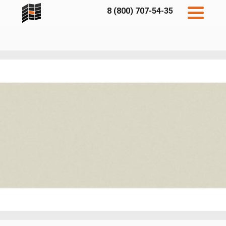
8 (800) 707-54-35
Дисконт
Контакты
Бесплатный
расчет
Фибратек
Fibraplank
Бетэко
Главная
FCSPRO
Экосимпл
Sidwood