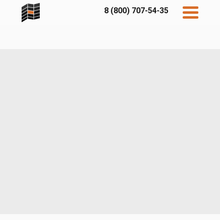
8 (800) 707-54-35
Дисконт
Контакты
Бесплатный
расчет
Фибратек
Fibraplank
Бетэко
Главная
FCSPRO
Экосимпл
Sidwood