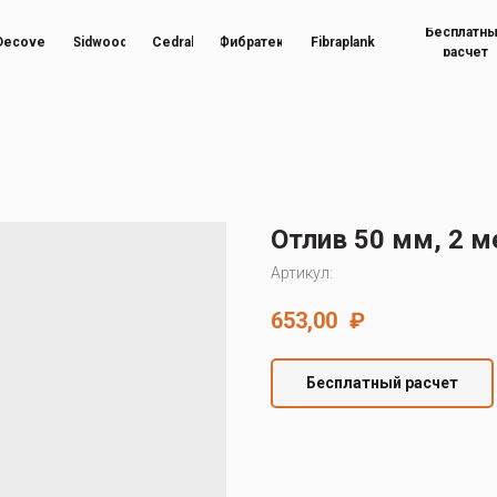
Бесплатн
Decover
Sidwood
Cedral
Фибратек
Fibraplank
расчет
Отлив 50 мм, 2 м
Артикул:
653,00
₽
Бесплатный расчет