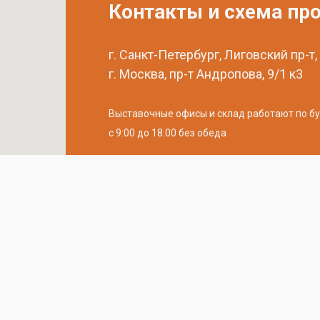
Контакты и схема пр
г. Санкт-Петербург, Лиговский пр-т,
г. Москва, пр-т Андропова, 9/1 к3
Выставочные офисы и склад работают по б
с 9:00 до 18:00 без обеда
телефон:
8 (800) 707-54-35
почта:
cedral-zakaz@yandex.ru