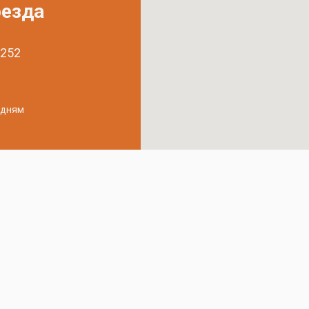
оезда
 252
удням