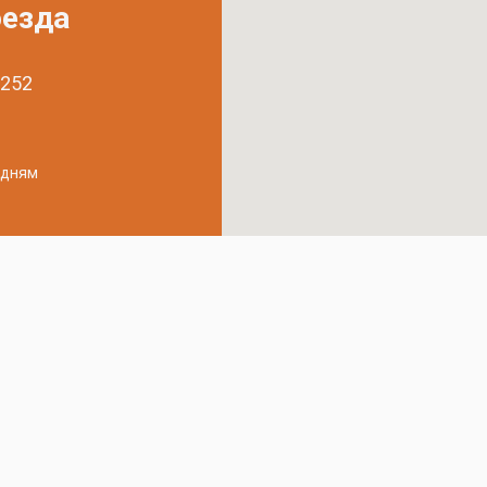
оезда
 252
удням