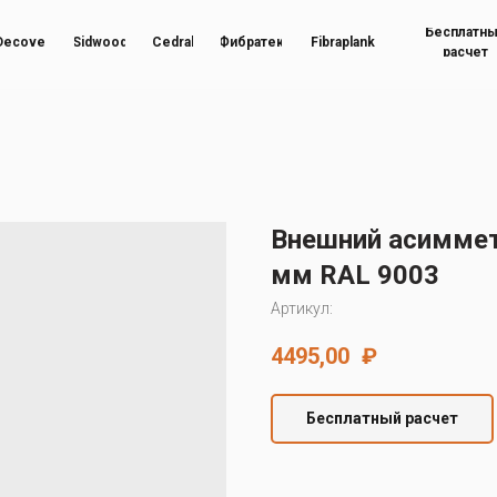
Бесплатн
Decover
Sidwood
Cedral
Фибратек
Fibraplank
расчет
Внешний асиммет
мм RAL 9003
Артикул:
4495,00
₽
Бесплатный расчет