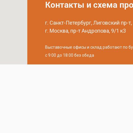
Контакты и схема пр
г. Санкт-Петербург, Лиговский пр-т,
г. Москва, пр-т Андропова, 9/1 к3
Выставочные офисы и склад работают по б
с 9:00 до 18:00 без обеда
телефон:
8 (800) 707-54-35
почта:
cedral-zakaz@yandex.ru