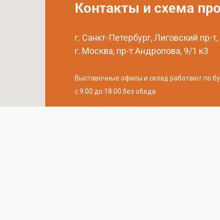
Контакты и схема пр
г. Санкт-Петербург, Лиговский пр-т,
г. Москва, пр-т Андропова, 9/1 к3
Выставочные офисы и склад работают по б
с 9:00 до 18:00 без обеда
телефон:
8 (800) 707-54-35
почта:
cedral-zakaz@yandex.ru