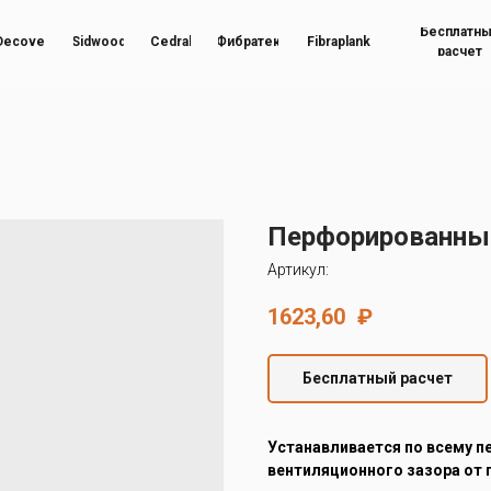
Бесплатн
Decover
Sidwood
Cedral
Фибратек
Fibraplank
расчет
Перфорированный
Артикул:
1623,60
₽
Бесплатный расчет
Устанавливается по всему п
вентиляционного зазора от 