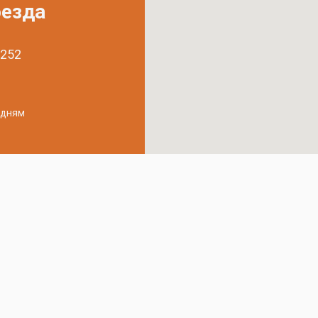
оезда
 252
удням