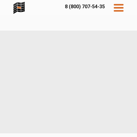
8 (800) 707-54-35
Дисконт
Контакты
Бесплатный
расчет
Фибратек
Fibraplank
Бетэко
Главная
FCSPRO
Экосимпл
Sidwood