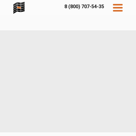
8 (800) 707-54-35
Дисконт
Контакты
Бесплатный
расчет
Фибратек
Fibraplank
Бетэко
Главная
FCSPRO
Экосимпл
Sidwood