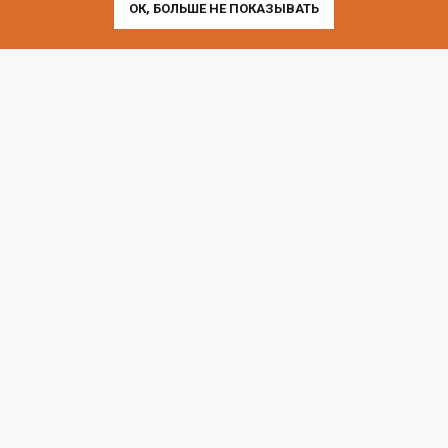
ОК, БОЛЬШЕ НЕ ПОКАЗЫВАТЬ
Выставочные офисы и склад работают по будням
с 9:00 до 18:00 без обеда
телефон:
8 (800) 707-54-35
почта:
cedral-zakaz@yandex.ru