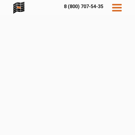
8 (800) 707-54-35
Дисконт
Контакты
Бесплатный
расчет
Фибратек
Fibraplank
Бетэко
Главная
FCSPRO
Экосимпл
Sidwood