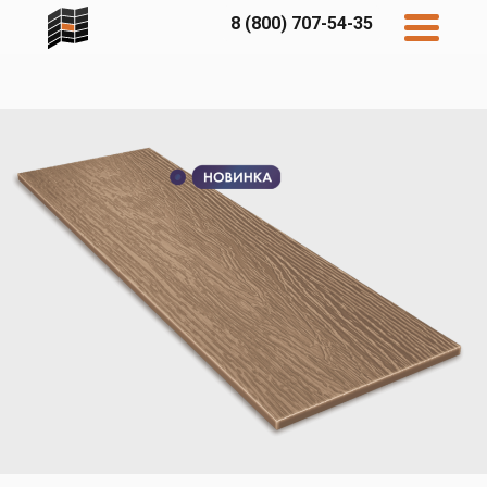
8 (800) 707-54-35
Дисконт
Контакты
Бесплатный
расчет
Фибратек
Fibraplank
Бетэко
Главная
FCSPRO
Экосимпл
Sidwood