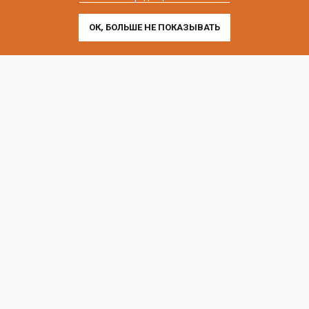
г. Санкт-Петербург, Лиговский пр-т, 252
ОК, БОЛЬШЕ НЕ ПОКАЗЫВАТЬ
г. Москва, пр-т Андропова, 9/1 к3
Выставочные офисы и склад работают по будням
с 9:00 до 18:00 без обеда
телефон:
8 (800) 707-54-35
почта:
cedral-zakaz@yandex.ru