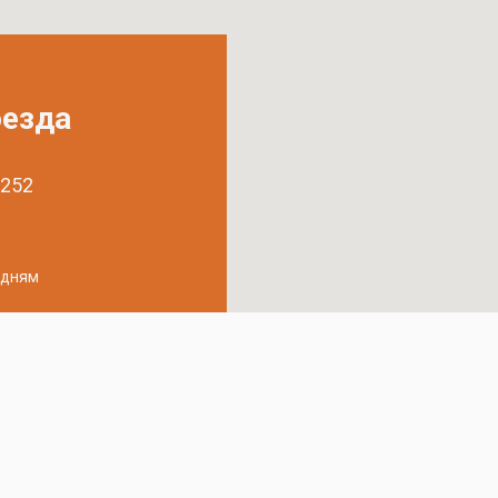
оезда
 252
удням