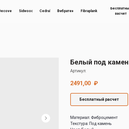
Бесплатн
Decover
Sidwood
Cedral
Фибратек
Fibraplank
расчет
Белый под камен
Артикул:
2491,00
₽
Бесплатный расчет
Материал: Фиброцемент
Текстура: Под камень