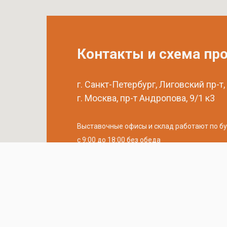
Контакты и схема пр
г. Санкт-Петербург, Лиговский пр-т,
г. Москва, пр-т Андропова, 9/1 к3
Выставочные офисы и склад работают по б
с 9:00 до 18:00 без обеда
телефон:
8 (800) 707-54-35
почта:
cedral-zakaz@yandex.ru