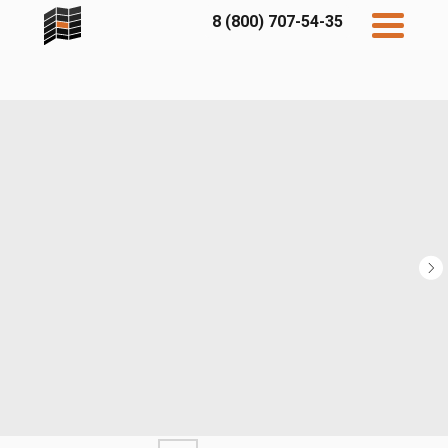
8 (800) 707-54-35
Дисконт
Контакты
Бесплатный
расчет
Фибратек
Fibraplank
Бетэко
Главная
FCSPRO
Экосимпл
Sidwood