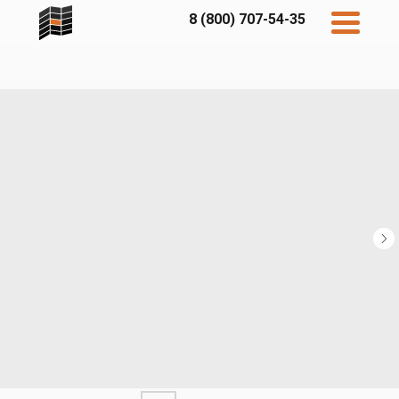
8 (800) 707-54-35
Дисконт
Контакты
Бесплатный
расчет
Фибратек
Fibraplank
Бетэко
Главная
FCSPRO
Экосимпл
Sidwood