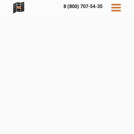
8 (800) 707-54-35
Дисконт
Контакты
Бесплатный
расчет
Фибратек
Fibraplank
Бетэко
Главная
FCSPRO
Экосимпл
Sidwood