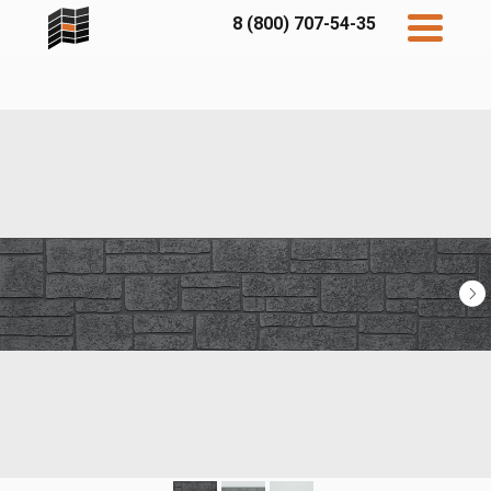
8 (800) 707-54-35
Дисконт
Контакты
Бесплатный
расчет
Фибратек
Fibraplank
Бетэко
Главная
FCSPRO
Экосимпл
Sidwood